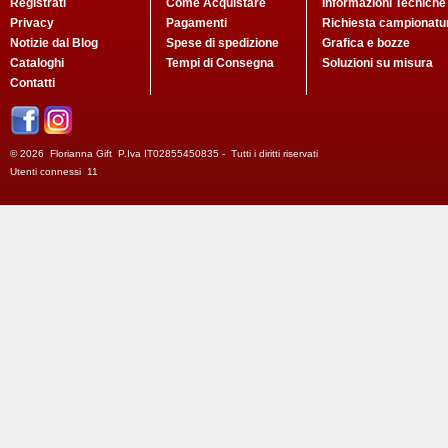
Registrati
Come Acquistare
Informazioni Tecniche
Privacy
Pagamenti
Richiesta campionatu
Notizie dal Blog
Spese di spedizione
Grafica e bozze
Cataloghi
Tempi di Consegna
Soluzioni su misura
Contatti
© 2026 Florianna Gift P.Iva IT02855450835 - Tutti i diritti riservati
Utenti connessi 11