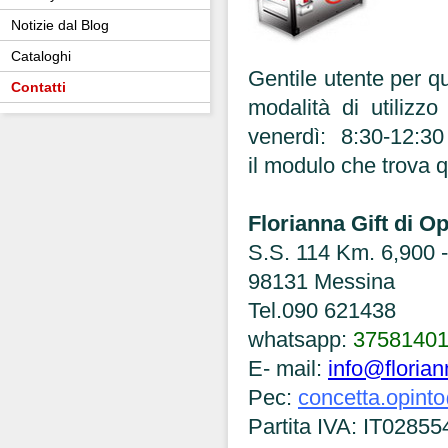
Notizie dal Blog
Cataloghi
Gentile utente per qu
Contatti
modalità di utilizzo
venerdì: 8:30-12:30
il modulo che trova q
Florianna Gift di O
S.S. 114 Km. 6,900 -
98131 Messina
Tel.090 621438
whatsapp:
3758140
E- mail:
info@floriann
Pec:
concetta.opint
Partita IVA: IT0285