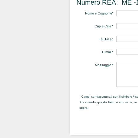
Numero REA: ME -
Nome e Cognome
*
Cap e Città
*
Tel. Fisso
E-mail
*
Messaggio
*
I Campi contrassegnati con il simbolo
*
so
Accettando questo form vi autorizzo, ai se
sopra.