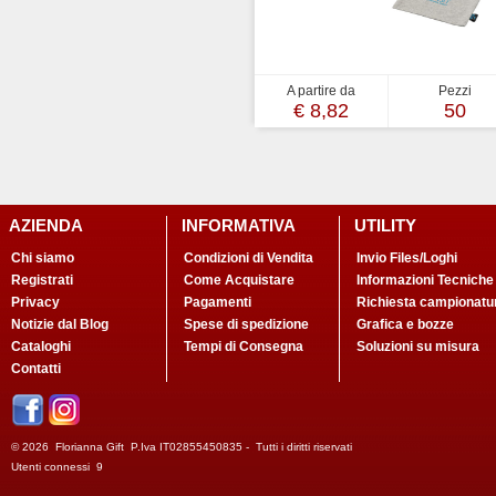
A partire da
Pezzi
€ 8,82
50
AZIENDA
INFORMATIVA
UTILITY
Chi siamo
Condizioni di Vendita
Invio Files/Loghi
Registrati
Come Acquistare
Informazioni Tecniche
Privacy
Pagamenti
Richiesta campionatu
Notizie dal Blog
Spese di spedizione
Grafica e bozze
Cataloghi
Tempi di Consegna
Soluzioni su misura
Contatti
© 2026 Florianna Gift P.Iva IT02855450835 - Tutti i diritti riservati
Utenti connessi 9